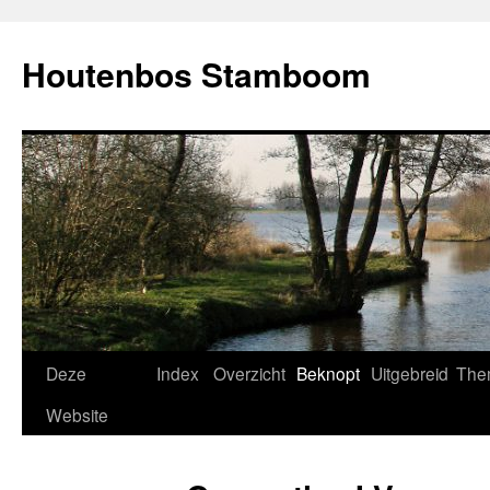
Ga
naar
Houtenbos Stamboom
de
inhoud
Deze
Index
Overzicht
Beknopt
Uitgebreid
The
Website