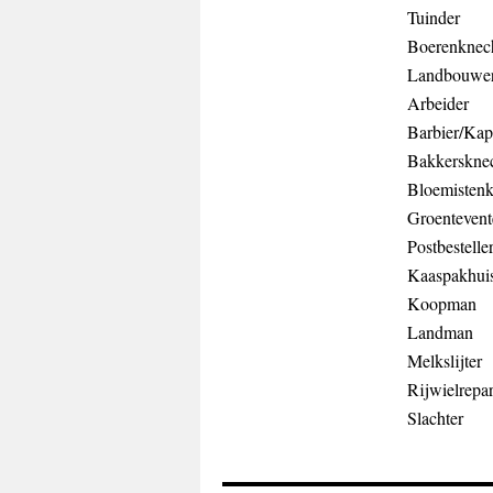
Tuinder
Boerenknec
Landbouwe
Arbeider
Barbier/Kap
Bakkerskne
Bloemistenk
Groentevent
Postbestelle
Kaaspakhui
Koopman
Landman
Melkslijter
Rijwielrepar
Slachter