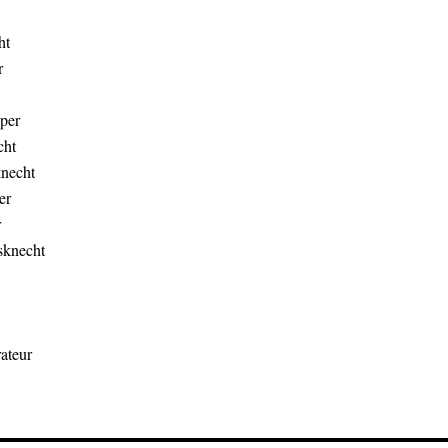
ht
r
per
cht
necht
er
r
sknecht
ateur