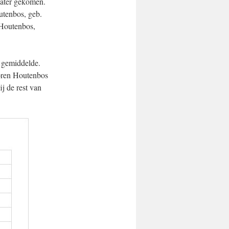
water gekomen.
utenbos, geb.
 Houtenbos,
e gemiddelde.
boren Houtenbos
j de rest van