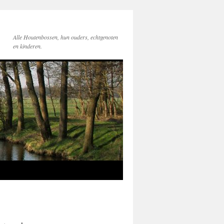
Alle Houtenbossen, hun ouders, echtgenoten
en kinderen.