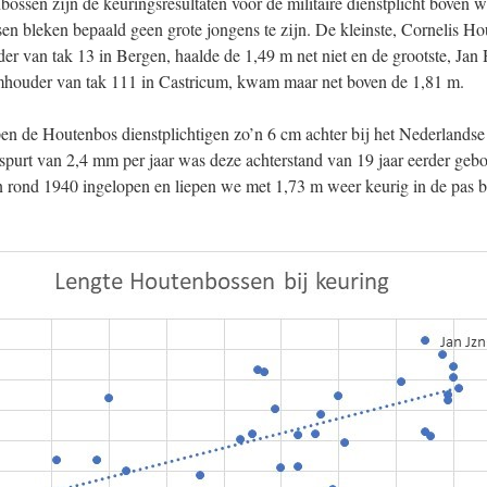
ossen zijn de keuringsresultaten voor de militaire dienstplicht boven 
n bleken bepaald geen grote jongens te zijn. De kleinste, Cornelis Ho
er van tak 13 in Bergen, haalde de 1,49 m net niet en de grootste, Jan
mhouder van tak 111 in Castricum, kwam maar net boven de 1,81 m.
en de Houtenbos dienstplichtigen zo’n 6 cm achter bij het Nederlands
spurt van 2,4 mm per jaar was deze achterstand van 19 jaar eerder ge
n rond 1940 ingelopen en liepen we met 1,73 m weer keurig in de pas bi