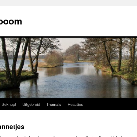
mboom
Beknopt
Uitgebreid
Thema’s
Reacties
annetjes