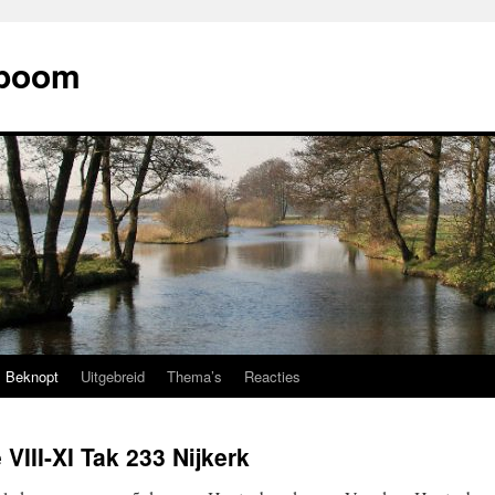
mboom
Beknopt
Uitgebreid
Thema’s
Reacties
 VIII-XI Tak 233 Nijkerk