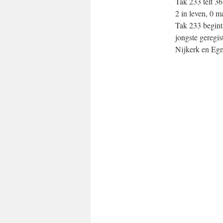
Tak 233 telt 3
2 in leven, 0 
Tak 233 begint 
jongste geregis
Nijkerk en Eg