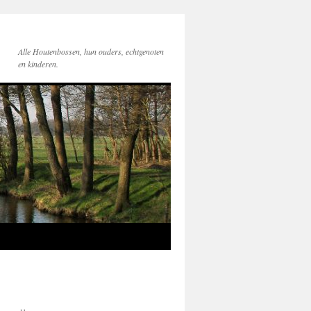
Alle Houtenbossen, hun ouders, echtgenoten
en kinderen.